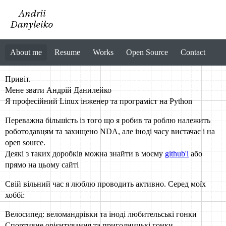
About me
Resume
Works
Open Source
Contact
Привіт.
Мене звати Андрій Данилейко
Я професійний Linux інженер та програміст на Python
Переважна більшість із того що я робив та роблю належить
роботодавцям та захищено NDA, але іноді часу вистачає і на
open source.
Деякі з таких доробків можна знайти в моєму
github'і
або
прямо на цьому сайті
Свій вільний час я люблю проводить активно. Серед моїх
хоббі:
Велосипед: веломандрівки та іноді любительські гонки
Спортивне орієнтування та пригодницькі гонки