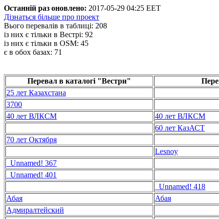
Останній раз оновлено:
2017-05-29 04:25 EET
Дізнаться більше про проект
Вього перевалів в таблиці: 208
із них є тільки в Вестрі: 92
із них є тільки в OSM: 45
є в обох базах: 71
Перевал в каталогі "Вестри"
Пере
25 лет Казахстана
3700
40 лет ВЛКСМ
40 лет ВЛКСМ
60 лет КазАСТ
70 лет Октября
Lesnoy
_Unnamed! 367
_Unnamed! 401
_Unnamed! 418
Абая
Абая
Адмиралтейский