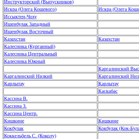
Инструкторский (Выпускников)
Искра (Олега Кошевого)
Искра (Олега Коше
Иссыктен-Чоху
Ишенбулак 3ападный
Ишенбулак Восточный
Казахстан
Казахстан
Калесника (Курганный)
Калесника Центральный
Калесника Южный
Каргалинский Вы
Каргалинский Низкий
Каргалинский Ни
Карлытау
Карлытау
Каскабас
Кассина В.
Кассина З.
Кассина Центр.
Кишкине
Кишкине
Кокбулак
Кокбулак (Кок-Бул
Коккельбель С. (Коколу)