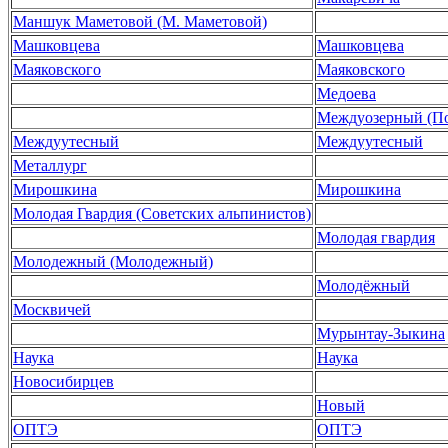
Маншук Маметовой (М. Маметовой)
Машковцева
Машковцева
Маяковского
Маяковского
Медоева
Междуозерный (П
Междуутесный
Междуутесный
Металлург
Мирошкина
Мирошкина
Молодая Гвардия (Советских альпинистов)
Молодая гвардия
Молодежный (Молодежный)
Молодёжный
Москвичей
Мурынтау-Зыкина
Наука
Наука
Новосибирцев
Новый
ОПТЭ
ОПТЭ