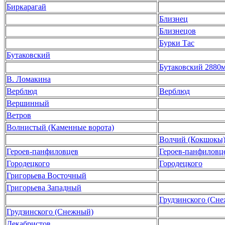
Биркарагай
Близнец
Близнецов
Бурки Тас
Бутаковский
Бутаковский 2880
В. Ломакина
Верблюд
Верблюд
Вершинный
Ветров
Волнистый (Каменные ворота)
Волчий (Кокшокы
Героев-панфиловцев
Героев-панфиловц
Городецкого
Городецкого
Григорьева Восточный
Григорьева Западный
Грудзинского (Сн
Грудзинского (Снежный)
Декабристов