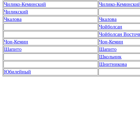
Чилико-Кеминский
Чилико-Кемински
Чиликский
Чкалова
Чкалова
Чойболсан
Чойболсан Восто
Чон-Кемин
Чон-Кемин
Шапито
Шапито
Школьник
Шнитникова
Юбилейный