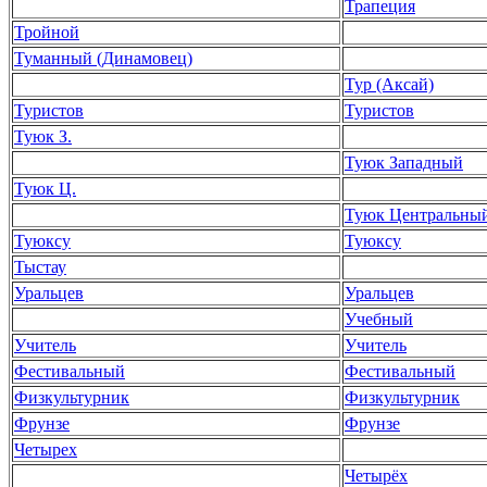
Трапеция
Тройной
Туманный (Динамовец)
Тур (Аксай)
Туристов
Туристов
Туюк З.
Туюк Западный
Туюк Ц.
Туюк Центральны
Туюксу
Туюксу
Тыстау
Уральцев
Уральцев
Учебный
Учитель
Учитель
Фестивальный
Фестивальный
Физкультурник
Физкультурник
Фрунзе
Фрунзе
Четырех
Четырёх