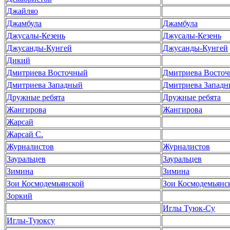
Джайляо
Джамбула
Джамбула
Джусалы-Кезень
Джусалы-Кезень
Джусанды-Кунгей
Джусанды-Кунгей
Дикий
Дмитриева Восточный
Дмитриева Восто
Дмитриева Западный
Дмитриева Запад
Дружные ребята
Дружные ребята
Жангирова
Жангирова
Жарсай
Жарсай С.
Журналистов
Журналистов
Зауральцев
Зауральцев
Зимина
Зимина
Зои Космодемьянской
Зои Космодемьянс
Зоркий
Иглы Туюк-Су
Иглы-Туюксу