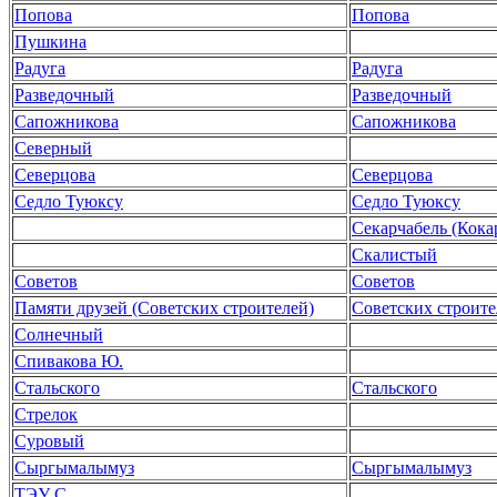
Попова
Попова
Пушкина
Радуга
Радуга
Разведочный
Разведочный
Сапожникова
Сапожникова
Северный
Северцова
Северцова
Седло Туюксу
Седло Туюксу
Секарчабель (Кока
Скалистый
Советов
Советов
Памяти друзей (Советских строителей)
Советских строите
Солнечный
Спивакова Ю.
Стальского
Стальского
Стрелок
Суровый
Сыргымалымуз
Сыргымалымуз
ТЭУ С.