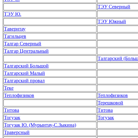
ТЭУ Северный
ТЭУ Ю.
ТЭУ Южный
Тавернтау
Тагильцев
Талгар Северный
Талгар Центральный
Талгарский (Боль
Талгарский Большой
Талгарский Малый
Талгарский провал
Теке
Теплофизиков
Теплофизиков
Терешковой
Титова
Титова
Тогузак
Тогузак
Тогузак Ю. (Мурынтау-С.Зыкина)
Траверсный