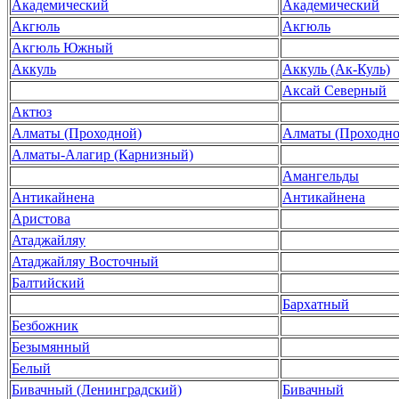
Академический
Академический
Акгюль
Акгюль
Акгюль Южный
Аккуль
Аккуль (Ак-Куль)
Аксай Северный
Актюз
Алматы (Проходной)
Алматы (Проходно
Алматы-Алагир (Карнизный)
Амангельды
Антикайнена
Антикайнена
Аристова
Атаджайляу
Атаджайляу Восточный
Балтийский
Бархатный
Безбожник
Безымянный
Белый
Бивачный (Ленинградский)
Бивачный