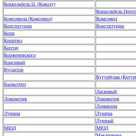
Коккельбель Ц. (Коколу)
Коккельбель Цент
Комсомола (Комсомол)
Комсомол
Конституции
Конституции
Копр
Копртюз
Коптау
Корженевского
Красивый
Кугантор
Кутурбулак (Котур
Кызылтюз
Ласковый
Локомотив
Локомотив
Ломакина
Лунина
Лунина
Лунный
МЮД
МЮД
Макаревича