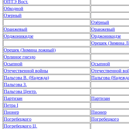
ОПТЭ Вост.
Обходной
Озерный
Озёрный
Оранжевый
Оранжевый
Орджоникидзе
Орджоникидзе
Орешек (Зимина 
Орешек (Зимина ложный)
Орлиное гнездо
Осыпной
Осыпной
Отечественной войны
Отечественной во
Пальгова В. (Надежда)
Пальгова (Надежда
Пальгова З.
Пальгова Центр.
Партизан
Партизан
Петра I
Пионер
Пионер
Погребецкого
Погребецкого
Погребецкого Ц.